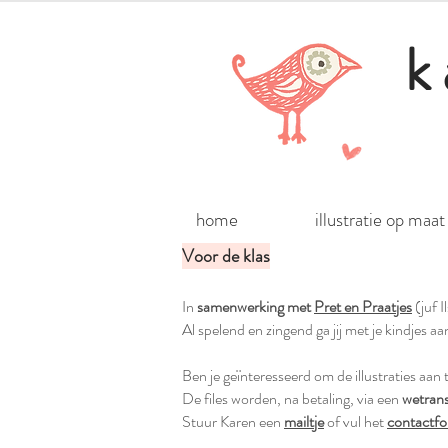
k
home
illustratie op maat
Voor de klas
In
samenwerking met
Pret en Praatjes
(juf I
Al spelend en zingend ga jij met je kindjes aa
Ben je geïnteresseerd om de illustraties aan
De files worden, na betaling, via een
wetrans
Stuur Karen een
mailtje
of vul het
contactfo