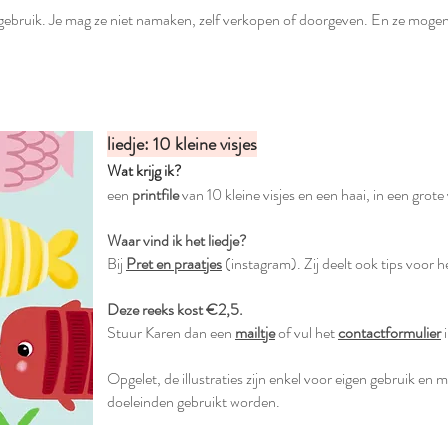
gen gebruik. Je mag ze niet namaken, zelf verkopen of doorgeven. En ze mog
liedje: 10 kleine visjes
Wat krijg ik?
een
printfile
van 10 kleine visjes en een haai, in een grot
Waar vind ik het liedje?
Bij
Pret en praatjes
(instagram). Zij deelt ook tips voor he
Deze reeks kost €2,5.
Stuur Karen dan een
mailtje
of vul het
contactformulier
i
Opgelet, de illustraties zijn enkel voor eigen gebruik en
doeleinden gebruikt worden.