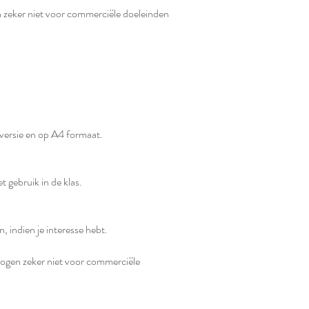
en zeker niet voor commerciële doeleinden
e versie en op A4 formaat.
t gebruik in de klas.
n, indien je interesse hebt.
 mogen zeker niet voor commerciële