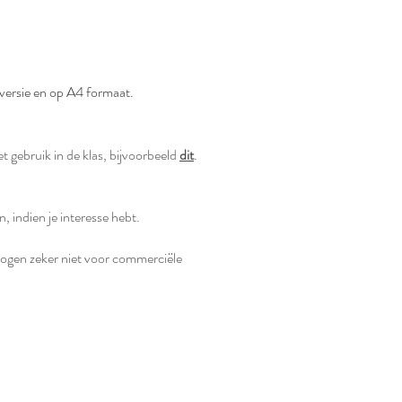
e versie en op A4 formaat.
et gebruik in de klas, bijvoorbeeld
dit
.
n, indien je interesse hebt.
 mogen zeker niet voor commerciële