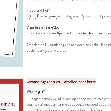
Hoe werkt het?
Kijk bij
Pret en praatjes
(instagram). Zij deelt ook tips voo
Deze kaart kost €25.
Stuur Karen een
mailtje
of vul het
contactformulier
in, i
Opgelet, de illustraties zijn enkel voor eigen gebruik en
doeleinden gebruikt worden.
verbindingskaartjes - aftellen naar kerst
Wat krijg ik?
24 dagen nemen we jullie mee op een parcours vol verwo
activiteit af met een warme boodschap die goed doet. 's
ontdekken en doe je een verbindende activiteit met het ge