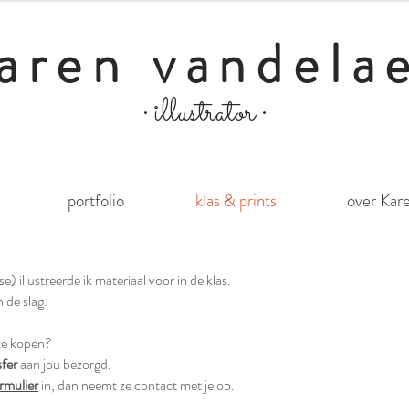
aren vandela
illustrator
•
•
portfolio
klas & prints
over Kar
lse) illustreerde ik materiaal voor in de klas.
n de slag.
 te kopen?
fer
aan jou bezorgd.
rmulier
in, dan neemt ze contact met je op.