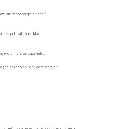
 uit 'monstertje' of 'beer'
r het gebruik in de klas.
n, indien je interesse hebt.
 mogen zeker niet voor commerciële
ik het figuurtje exclusief voor jou ontwerp.