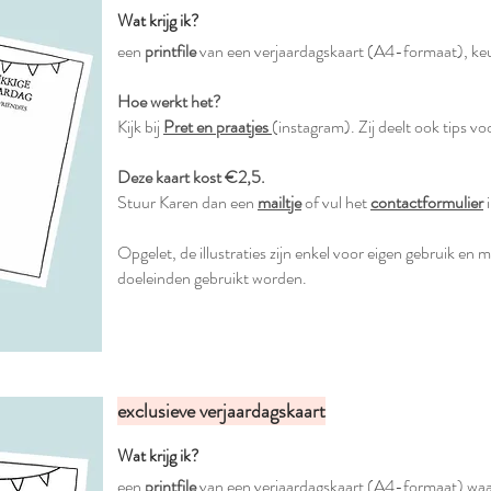
Wat krijg ik?
een
printfile
van een verjaardagskaart (A4-formaat), keuze
Hoe werkt het?
Kijk bij
Pret en praatjes
(instagram). Zij deelt ook tips voo
Deze kaart kost €2,5.
Stuur Karen dan een
mailtje
of vul het
contactformulier
i
Opgelet, de illustraties zijn enkel voor eigen gebruik en
doeleinden gebruikt worden.
exclusieve verjaardagskaart
Wat krijg ik?
een
printfile
van een verjaardagskaart (A4-formaat) waar 