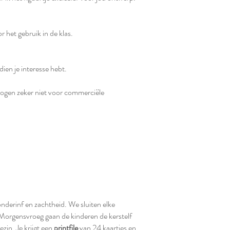
r het gebruik in de klas.
ndien je interesse hebt.
 mogen zeker niet voor commerciële
nderinf en zachtheid. We sluiten elke
 Morgensvroeg gaan de kinderen de kerstelf
zin. Je krijgt een
printfile
van 24 kaartjes en