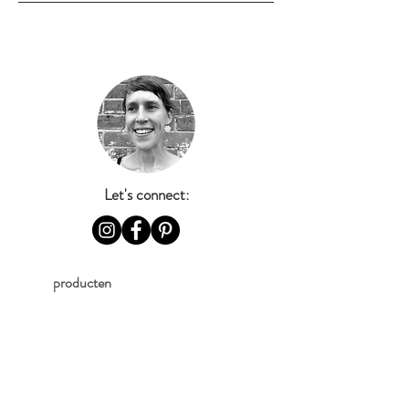
Let's connect:
producten
kaartjes op maat
stickers en ander drukwerk
stempels
klas en prints