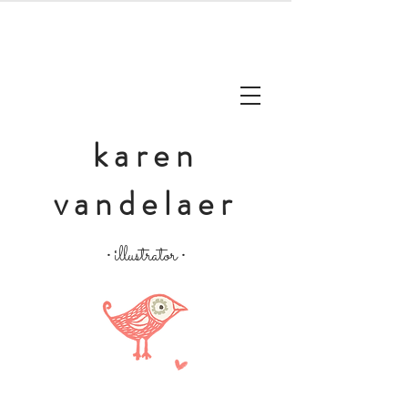
karen
vandelaer
illustrator
•
•