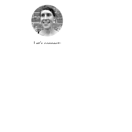
Let's connect:
producten
kaartjes op maat
stickers en ander drukwerk
stempels
klas en prints
klantenservice
bestellen
veelgestelde vragen