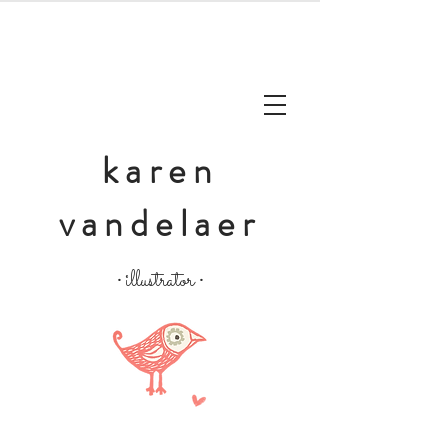
karen
vandelaer
illustrator
•
•