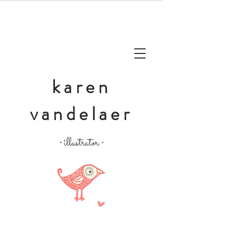
karen
vandelaer
illustrator
•
•