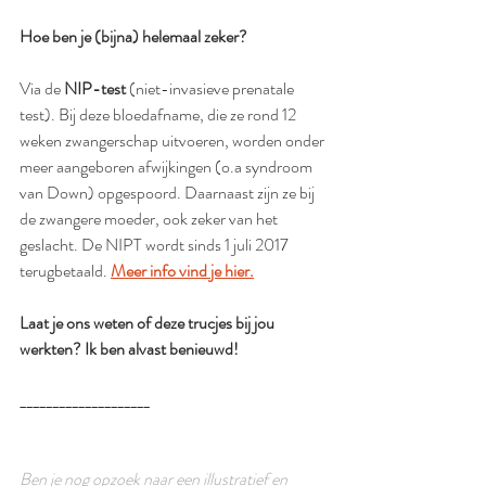
Hoe ben je (bijna) helemaal zeker?
Via de 
NIP-test
 (niet-invasieve prenatale 
test). Bij deze bloedafname, die ze rond 12 
weken zwangerschap uitvoeren, worden onder 
meer aangeboren afwijkingen (o.a syndroom 
van Down) opgespoord. Daarnaast zijn ze bij 
de zwangere moeder, ook zeker van het 
geslacht. De NIPT wordt sinds 1 juli 2017 
terugbetaald. 
Meer info vind je hier.
Laat je ons weten of deze trucjes bij jou 
werkten? Ik ben alvast benieuwd!
____________________
Ben je nog opzoek naar een illustratief en 